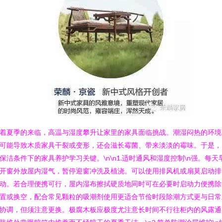
着夏季的来临，高温与湿度攀升让家里的家具面临挑战。潮湿闷热的环境
可能导致木质家具干裂或变形，还会滋长霉菌、带来淡淡的霉味。于是，
保洁条件下的家具养护学习关键。\n\n1.适时通风和湿度控制\n强。每天
开窗外放屋内湿气，暂停迎窗冲洗及植浇。可以使用排风机或扇莫启动排
动。若合理便携可行，屋内湿布擦拭硬质地同时可在必要时启动力便携除
置或换空，配合常见颗粒的吸潮剂使用更适合节俭时段除潮方式更与日常
协调，但须注意更换。极腐木板应极度尤注意长时间不行往柜内的风露通