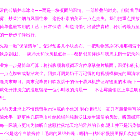
常的砖墙并非冰冷——而是一块凝固的温情、一部堆叠的时光。但随着早
雾、炒菜油烟与风雨往来，这份朴素的美正一点点走失。我们把重点摆放
简单也最常用的工艺：日常保洁，却也悄悄引出爱护青砖、聆听砖墙乃至
的一步步平静出行。
先敲一敲“保洁清单” 。记得预备几小块柔布、一把动物鬃刷(不用那粗蛮
铁刷刷抹)、一碗净水和吹风机低档——都是邻居婶婶与我周末悄悄记录的
业第一步是简单巧算：将指腹顺着顺循环方位摩挲整片墙面，温柔扫削初
一点点蜘蛛或黏沾灰尘。阿姨叮嘱奶奶千万记得将电视频模糊光的周清缩
逢周末即可。周末完毕要用吹发烘干的低干滑风机护证深缝里的水滴;下
就化开抹洗完的湿度留给一位小时段的清晨干——不让霉菌偷渡上岸是明
思。
起前天北墙上不慎残留生肉油腻的小焦斑:耐心渐把加一毫升有胆量重写
碗水手，勤更换几层毛巾杜绝摊铺的腌脏泛沫发生滞留的风险。听回循环
每一际滴点更转为倾听自然颗粒落地天地的雅然的节奏:泥土并不是污染
—-它是这个白族旁传土毛房的延绵外嗓：哪怕一粘轻轻慢慢里探几次她